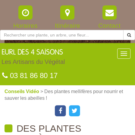
Horaires
Itinéraire
Contact
EURL
DES 4 SAISONS
Toggl
navig
Les Artisans du Végétal
03 81 86 80 17
Conseils Vidéo
> Des plantes mellifères pour nourrir et
sauver les abeilles !
DES PLANTES