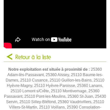
Retour à la liste
Notre exploitation est située à proximité de :
25360
Adam-lès-Passavant, 25360 Aïssey, 25110 Baume-les-
Dames, 25110 Cusance, 25110 Guillon-les-Bains, 25110
Hyèvre-Magny, 25110 Hyèvre-Paroisse, 25360 Lanans,
25110 Lomont s/Crête, 25110 Montivernage, 25360
Passavant, 25110 Pont-les-Moulins, 25360 St-Juan, 25430
Servin, 25110 Silley-Bléfond, 25360 Vaudrivillers, 25110
Villers-St-Martin, 25110 Voillans, 25390 Consolation-