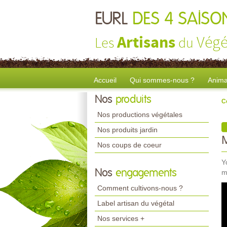
EURL
DES 4 SAISO
Artisans
Végé
Les
du
Accueil
Qui sommes-nous ?
Anima
Nos
produits
C
Nos productions végétales
Nos produits jardin
Nos coups de coeur
Y
Nos
engagements
m
Comment cultivons-nous ?
Label artisan du végétal
Nos services +