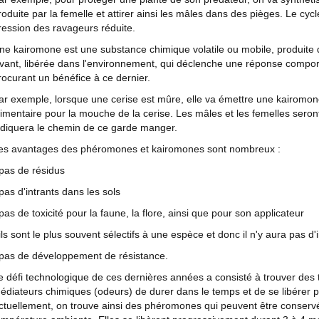
roduite par la femelle et attirer ainsi les mâles dans des pièges. Le cyc
ression des ravageurs réduite.
ne kairomone est une substance chimique volatile ou mobile, produite dan
ivant, libérée dans l'environnement, qui déclenche une réponse compo
rocurant un bénéfice à ce dernier.
ar exemple, lorsque une cerise est mûre, elle va émettre une kairomon
limentaire pour la mouche de la cerise. Les mâles et les femelles seront 
ndiquera le chemin de ce garde manger.
es avantages des phéromones et kairomones sont nombreux :
 pas de résidus
 pas d'intrants dans les sols
 pas de toxicité pour la faune, la flore, ainsi que pour son applicateur
 ils sont le plus souvent sélectifs à une espèce et donc il n'y aura pas d
 pas de développement de résistance.
e défi technologique de ces dernières années a consisté à trouver des
édiateurs chimiques (odeurs) de durer dans le temps et de se libérer 
ctuellement, on trouve ainsi des phéromones qui peuvent être conserv