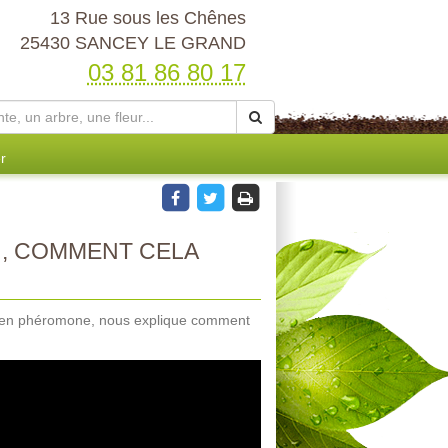
13 Rue sous les Chênes
25430 SANCEY LE GRAND
03 81 86 80 17
r
, COMMENT CELA
te en phéromone, nous explique comment