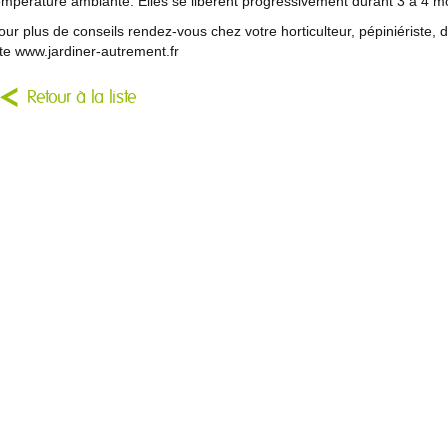
empérature ambiante. Elles se libèrent progressivement durant 3 à 4 mo
our plus de conseils rendez-vous chez votre horticulteur, pépiniériste, d
ite www.jardiner-autrement.fr
Retour à la liste