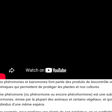
es phéromones et kairomones font partie des produits de biocontrôle util
himiques qui permettent de protéger les plantes et nos cultures.
ne phéromone (ou phérormone ou encore phérohormone) est une sub
ormones, émise par la plupart des animaux et certains végétaux, et q
ndividus d'une même espèce.
ar exemple, pour protéger une plante de son prédateur, on va synthéti