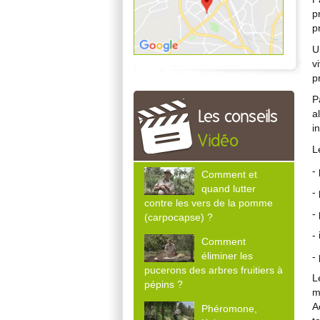
p
p
U
v
p
P
a
Les conseils
i
Vidéo
L
-
Comment et
quand lutter
-
contre les vers de la pomme
-
(carpocapse) ?
-
Comment
éliminer les
-
pucerons des arbres fruitiers à
L
pépins ?
m
A
Phéromone,