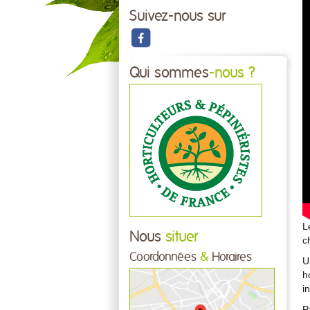
Suivez-nous sur
Qui sommes
-nous ?
L
Nous
situer
c
Coordonnées
&
Horaires
U
h
i
P