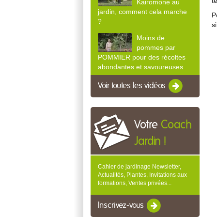
t
Kairomone au
jardin, comment cela marche
P
?
s
Moins de
pommes par
POMMIER pour des récoltes
abondantes et savoureuses
Voir toutes les vidéos
Votre
Coach
Jardin !
Cahier de jardinage Newsletter,
Actualités, Plantes, Invitations aux
formations, Ventes privées...
Inscrivez-vous