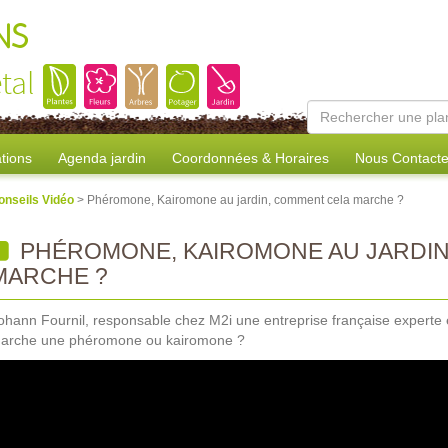
NS
tal
tions
Agenda jardin
Coordonnées & Horaires
Nous Contacte
onseils Vidéo
> Phéromone, Kairomone au jardin, comment cela marche ?
PHÉROMONE, KAIROMONE AU JARDIN
MARCHE ?
ohann Fournil, responsable chez M2i une entreprise française exper
arche une phéromone ou kairomone ?