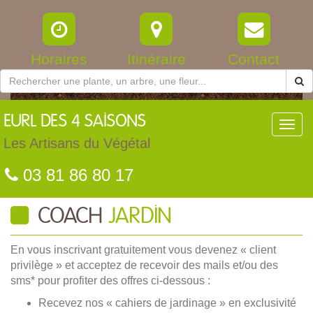
Horaires
Itinéraire
Contact
EURL
DES 4 SAISONS
Toggl
navig
Les Artisans du Végétal
03 81 86 80 17
COACH
JARDIN
En vous inscrivant gratuitement vous devenez « client
privilège » et acceptez de recevoir des mails et/ou des
sms* pour profiter des offres ci-dessous :
Recevez nos « cahiers de jardinage » en exclusivité