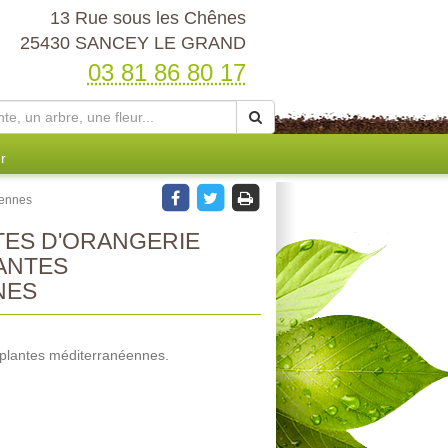
13 Rue sous les Chênes
25430 SANCEY LE GRAND
03 81 86 80 17
r
éennes
TES D'ORANGERIE
ANTES
NES
s plantes méditerranéennes.