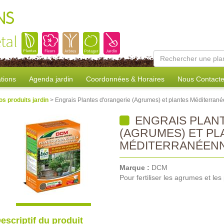
NS
tal
tions
Agenda jardin
Coordonnées & Horaires
Nous Contacte
os produits jardin
> Engrais Plantes d'orangerie (Agrumes) et plantes Méditerran
ENGRAIS PLAN
(AGRUMES) ET PL
MÉDITERRANÉEN
Marque :
DCM
Pour fertiliser les agrumes et le
escriptif du produit