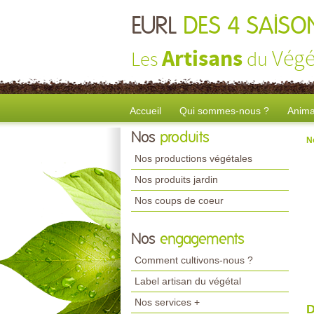
EURL
DES 4 SAISO
Artisans
Végé
Les
du
Accueil
Qui sommes-nous ?
Anima
Nos
produits
N
Nos productions végétales
Nos produits jardin
Nos coups de coeur
Nos
engagements
Comment cultivons-nous ?
Label artisan du végétal
Nos services +
D