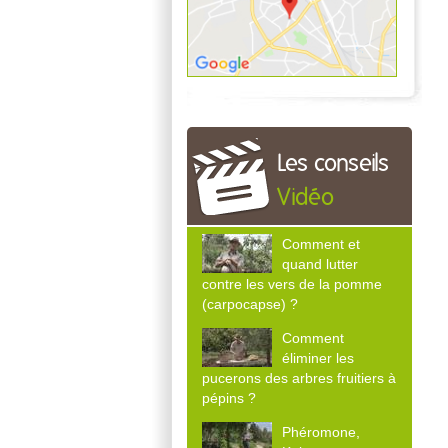
Les conseils
Vidéo
Comment et
quand lutter
contre les vers de la pomme
(carpocapse) ?
Comment
éliminer les
pucerons des arbres fruitiers à
pépins ?
Phéromone,