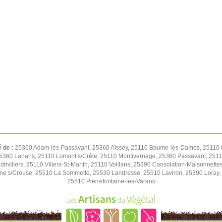
é de :
25360 Adam-lès-Passavant, 25360 Aïssey, 25110 Baume-les-Dames, 25110 C
5360 Lanans, 25110 Lomont s/Crête, 25110 Montivernage, 25360 Passavant, 25110
drivillers, 25110 Villers-St-Martin, 25110 Voillans, 25390 Consolation-Maisonne
ne s/Creuse, 25510 La Sommette, 25530 Landresse, 25510 Laviron, 25390 Lora
25510 Pierrefontaine-les-Varans