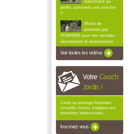
Kairomone au
jardin, comment cela marche
?
Moins de
pommes par
POMMIER pour des récoltes
abondantes et savoureuses
Voir toutes les vidéos
Votre
Coach
Jardin !
Cahier de jardinage Newsletter,
Actualités, Plantes, Invitations aux
formations, Ventes privées...
Inscrivez-vous