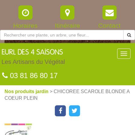
Horaires
Itinéraire
Contact
EURL
DES 4 SAISONS
Toggl
navig
Les Artisans du Végétal
03 81 86 80 17
Nos produits jardin
> CHICOREE SCAROLE BLONDE A
COEUR PLEIN