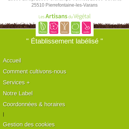
25510 Pierrefontaine-les-Varans
" Établissement labélisé "
Accueil
Comment cultivons-nous
Services +
Notre Label
Coordonnées & horaires
|
Gestion des cookies