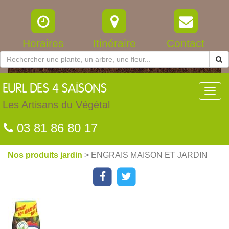
Horaires
Itinéraire
Contact
EURL
DES 4 SAISONS
Toggl
navig
Les Artisans du Végétal
03 81 86 80 17
Nos produits jardin
> ENGRAIS MAISON ET JARDIN