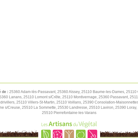
é de :
25360 Adam-lès-Passavant, 25360 Aïssey, 25110 Baume-les-Dames, 25110 C
5360 Lanans, 25110 Lomont s/Crête, 25110 Montivernage, 25360 Passavant, 25110
drivillers, 25110 Villers-St-Martin, 25110 Voillans, 25390 Consolation-Maisonne
ne s/Creuse, 25510 La Sommette, 25530 Landresse, 25510 Laviron, 25390 Lora
25510 Pierrefontaine-les-Varans