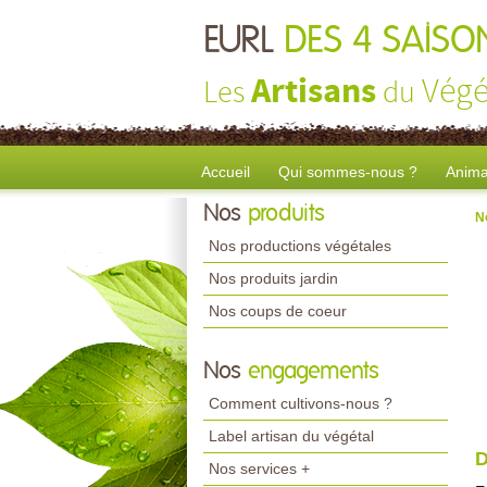
EURL
DES 4 SAISO
Artisans
Végé
Les
du
Accueil
Qui sommes-nous ?
Anima
Nos
produits
N
Nos productions végétales
Nos produits jardin
Nos coups de coeur
Nos
engagements
Comment cultivons-nous ?
Label artisan du végétal
D
Nos services +