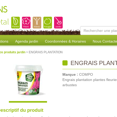
NS
tal
tions
Agenda jardin
Coordonnées & Horaires
Nous Contacte
os produits jardin
> ENGRAIS PLANTATION
ENGRAIS PLAN
Marque :
COMPO
Engrais plantation plantes fleurie
arbustes
escriptif du produit