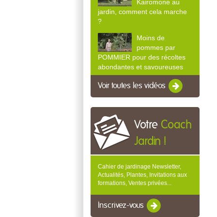
Kairomone au
jardin, comment cela marche
?
Moins de
pommes par
POMMIER pour des récoltes
abondantes et savoureuses
Voir toutes les vidéos
Votre
Coach
Jardin !
Cahier de jardinage Newsletter,
Actualités, Plantes, Invitations aux
formations, Ventes privées...
Inscrivez-vous