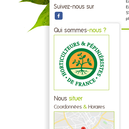
E
Suivez-nous sur
E
S
p
Qui sommes
-nous ?
Nous
situer
Coordonnées
&
Horaires