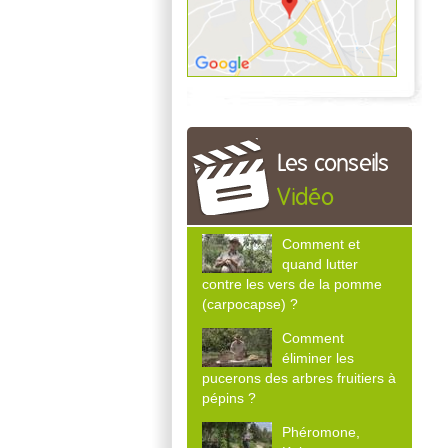
Les conseils
Vidéo
Comment et
quand lutter
contre les vers de la pomme
(carpocapse) ?
Comment
éliminer les
pucerons des arbres fruitiers à
pépins ?
Phéromone,