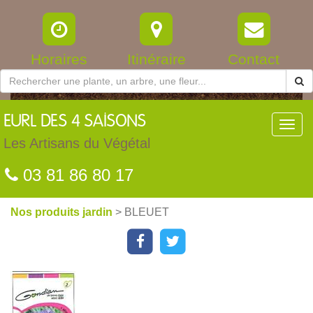
Horaires
Itinéraire
Contact
EURL
DES 4 SAISONS
Toggl
navig
Les Artisans du Végétal
03 81 86 80 17
Nos produits jardin
> BLEUET