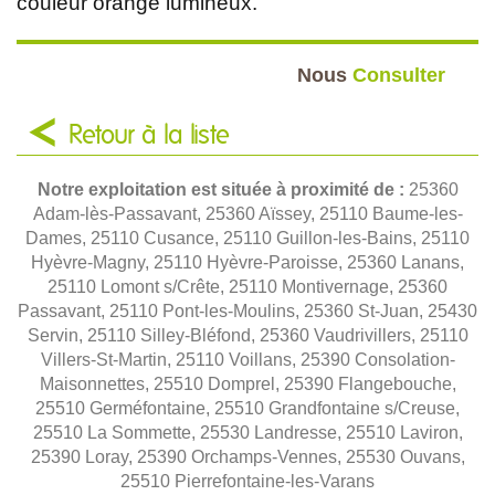
couleur orange lumineux.
Nous
Consulter
Retour à la liste
Notre exploitation est située à proximité de :
25360
Adam-lès-Passavant, 25360 Aïssey, 25110 Baume-les-
Dames, 25110 Cusance, 25110 Guillon-les-Bains, 25110
Hyèvre-Magny, 25110 Hyèvre-Paroisse, 25360 Lanans,
25110 Lomont s/Crête, 25110 Montivernage, 25360
Passavant, 25110 Pont-les-Moulins, 25360 St-Juan, 25430
Servin, 25110 Silley-Bléfond, 25360 Vaudrivillers, 25110
Villers-St-Martin, 25110 Voillans, 25390 Consolation-
Maisonnettes, 25510 Domprel, 25390 Flangebouche,
25510 Germéfontaine, 25510 Grandfontaine s/Creuse,
25510 La Sommette, 25530 Landresse, 25510 Laviron,
25390 Loray, 25390 Orchamps-Vennes, 25530 Ouvans,
25510 Pierrefontaine-les-Varans