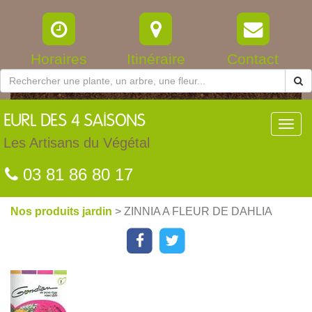
Horaires
Itinéraire
Contact
EURL
DES 4 SAISONS
Toggl
navig
Les Artisans du Végétal
03 81 86 80 17
Nos produits jardin
> ZINNIA A FLEUR DE DAHLIA