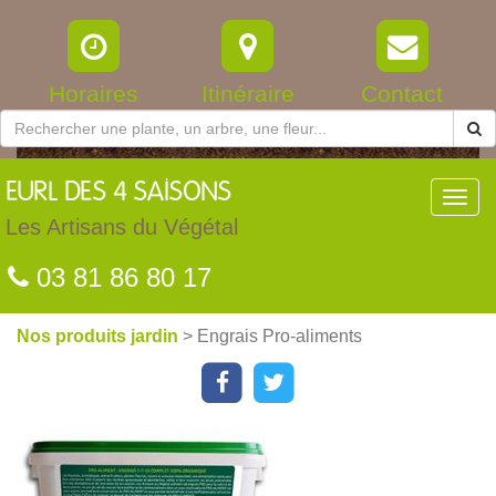
Horaires
Itinéraire
Contact
EURL
DES 4 SAISONS
Toggl
navig
Les Artisans du Végétal
03 81 86 80 17
Nos produits jardin
> Engrais Pro-aliments