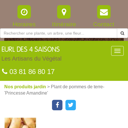
Horaires
Itinéraire
Contact
EURL
DES 4 SAISONS
Toggl
navig
Les Artisans du Végétal
03 81 86 80 17
Nos produits jardin
> Plant de pommes de terre-
'Princesse Amandine'