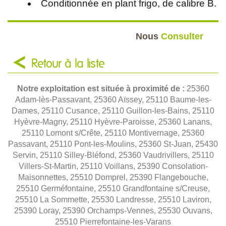
Conditionnée en plant frigo, de calibre B.
Nous
Consulter
Retour à la liste
Notre exploitation est située à proximité de :
25360
Adam-lès-Passavant, 25360 Aïssey, 25110 Baume-les-
Dames, 25110 Cusance, 25110 Guillon-les-Bains, 25110
Hyèvre-Magny, 25110 Hyèvre-Paroisse, 25360 Lanans,
25110 Lomont s/Crête, 25110 Montivernage, 25360
Passavant, 25110 Pont-les-Moulins, 25360 St-Juan, 25430
Servin, 25110 Silley-Bléfond, 25360 Vaudrivillers, 25110
Villers-St-Martin, 25110 Voillans, 25390 Consolation-
Maisonnettes, 25510 Domprel, 25390 Flangebouche,
25510 Germéfontaine, 25510 Grandfontaine s/Creuse,
25510 La Sommette, 25530 Landresse, 25510 Laviron,
25390 Loray, 25390 Orchamps-Vennes, 25530 Ouvans,
25510 Pierrefontaine-les-Varans