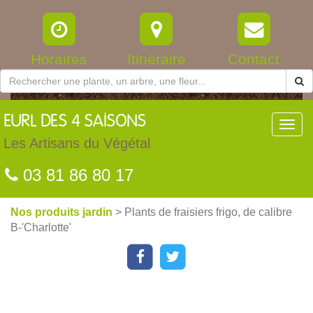
Horaires
Itinéraire
Contact
EURL
DES 4 SAISONS
Toggl
navig
Les Artisans du Végétal
03 81 86 80 17
Nos produits jardin
> Plants de fraisiers frigo, de calibre
B-'Charlotte'