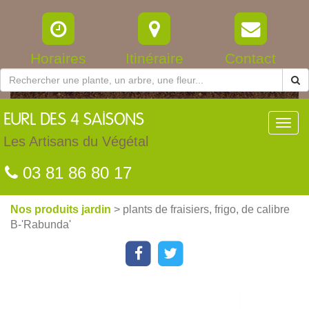
Horaires
Itinéraire
Contact
EURL
DES 4 SAISONS
Toggl
navig
Les Artisans du Végétal
03 81 86 80 17
Nos produits jardin
> plants de fraisiers, frigo, de calibre
B-'Rabunda'