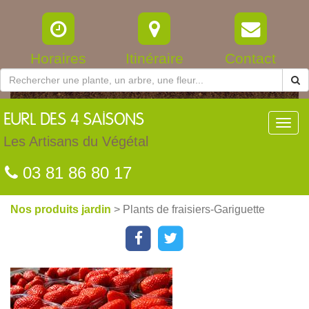
Horaires
Itinéraire
Contact
EURL
DES 4 SAISONS
Toggl
navig
Les Artisans du Végétal
03 81 86 80 17
Nos produits jardin
> Plants de fraisiers-Gariguette