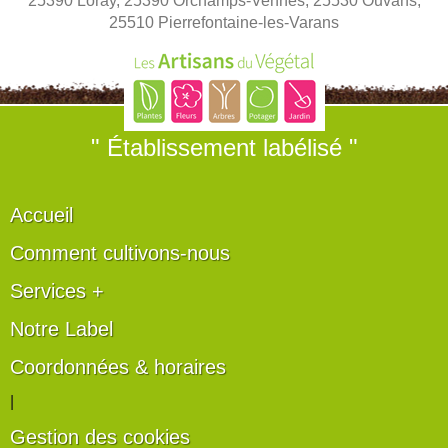
25390 Loray, 25390 Orchamps-Vennes, 25530 Ouvans,
25510 Pierrefontaine-les-Varans
" Établissement labélisé "
Accueil
Comment cultivons-nous
Services +
Notre Label
Coordonnées & horaires
|
Gestion des cookies