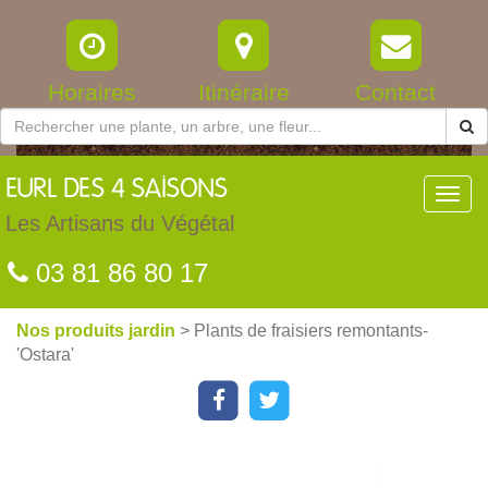
Horaires
Itinéraire
Contact
EURL
DES 4 SAISONS
Toggl
navig
Les Artisans du Végétal
03 81 86 80 17
Nos produits jardin
> Plants de fraisiers remontants-
'Ostara'