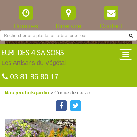
Horaires
Itinéraire
Contact
EURL
DES 4 SAISONS
Toggl
navig
Les Artisans du Végétal
03 81 86 80 17
Nos produits jardin
> Coque de cacao