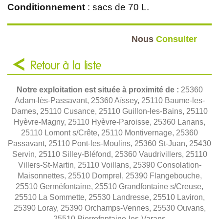
Conditionnement
: sacs de 70 L.
Nous
Consulter
Retour à la liste
Notre exploitation est située à proximité de :
25360
Adam-lès-Passavant, 25360 Aïssey, 25110 Baume-les-
Dames, 25110 Cusance, 25110 Guillon-les-Bains, 25110
Hyèvre-Magny, 25110 Hyèvre-Paroisse, 25360 Lanans,
25110 Lomont s/Crête, 25110 Montivernage, 25360
Passavant, 25110 Pont-les-Moulins, 25360 St-Juan, 25430
Servin, 25110 Silley-Bléfond, 25360 Vaudrivillers, 25110
Villers-St-Martin, 25110 Voillans, 25390 Consolation-
Maisonnettes, 25510 Domprel, 25390 Flangebouche,
25510 Germéfontaine, 25510 Grandfontaine s/Creuse,
25510 La Sommette, 25530 Landresse, 25510 Laviron,
25390 Loray, 25390 Orchamps-Vennes, 25530 Ouvans,
25510 Pierrefontaine-les-Varans