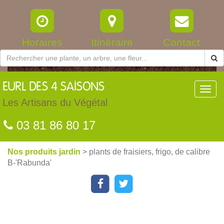
Horaires
Itinéraire
Contact
EURL
DES 4 SAISONS
Toggl
navig
Les Artisans du Végétal
03 81 86 80 17
Nos produits jardin
> plants de fraisiers, frigo, de calibre
B-'Rabunda'