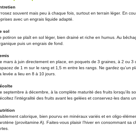
ntretien
rrosez souvent mais peu à chaque fois, surtout en terrain léger. En cour
eprises avec un engrais liquide adapté.
e sol
e potiron se plaît en sol léger, bien drainé et riche en humus. Au bê
rganique puis un engrais de fond.
emis
e mars à juin directement en place, en poquets de 3 graines, à 2 ou 3
spacez de 1 m sur le rang et 1,5 m entre les rangs. Ne gardez qu’un pl
a levée a lieu en 8 à 10 jours.
écolte
e septembre à décembre, à la complète maturité des fruits lorsqu'ils so
écoltez l'intégralité des fruits avant les gelées et conservez-les dans un 
utrition
aiblement calorique, bien pourvu en minéraux variés et en oligo-éléments
arotène (provitamine A). Faites-vous plaisir l’hiver en consommant sa 
artes.