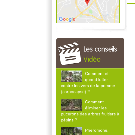
Les conseils
Vidéo
Comment et
quand lutter
contre les vers de la pomme
(carpocapse) ?
Comment
éliminer les
pucerons des arbres fruitiers à
pépins ?
Phéromone,