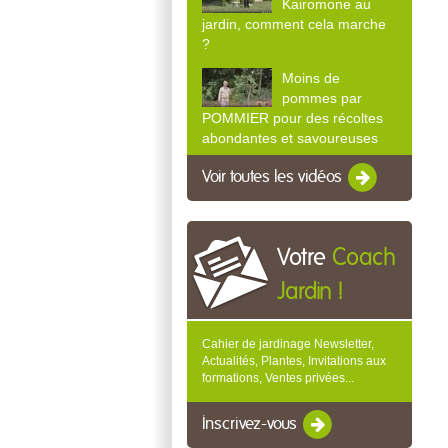
Kairomone au
jardin, comment cela marche
?
Moins de
pommes par
POMMIER pour des récoltes
abondantes et savoureuses
Voir toutes les vidéos
Votre
Coach
Jardin !
Cahier de jardinage Newsletter,
Actualités, Plantes, Invitations aux
formations, Ventes privées...
Inscrivez-vous