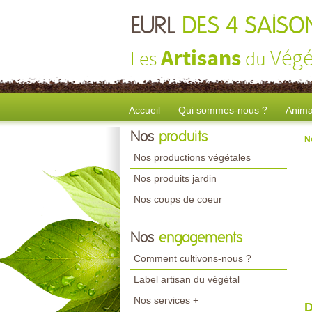
EURL
DES 4 SAISO
Artisans
Végé
Les
du
Accueil
Qui sommes-nous ?
Anima
Nos
produits
N
Nos productions végétales
Nos produits jardin
Nos coups de coeur
Nos
engagements
Comment cultivons-nous ?
Label artisan du végétal
Nos services +
D