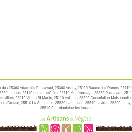
é de :
25360 Adam-lès-Passavant, 25360 Aïssey, 25110 Baume-les-Dames, 25110 C
5360 Lanans, 25110 Lomont s/Crête, 25110 Montivernage, 25360 Passavant, 25110
drivillers, 25110 Villers-St-Martin, 25110 Voillans, 25390 Consolation-Maisonne
ne s/Creuse, 25510 La Sommette, 25530 Landresse, 25510 Laviron, 25390 Lora
25510 Pierrefontaine-les-Varans