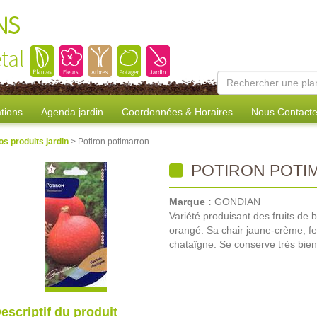
NS
tal
tions
Agenda jardin
Coordonnées & Horaires
Nous Contacte
os produits jardin
> Potiron potimarron
POTIRON POTI
Marque :
GONDIAN
Variété produisant des fruits de 
orangé. Sa chair jaune-crème, f
chataîgne. Se conserve très bien
escriptif du produit