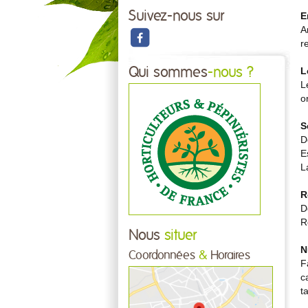
Suivez-nous sur
E
A
r
Qui sommes
-nous ?
L
L
o
S
D
E
L
R
D
R
Nous
situer
N
Coordonnées
&
Horaires
F
c
t