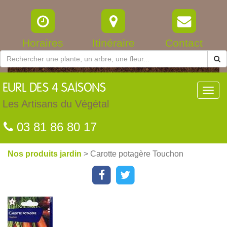
Horaires
Itinéraire
Contact
EURL
DES 4 SAISONS
Toggl
navig
Les Artisans du Végétal
03 81 86 80 17
Nos produits jardin
> Carotte potagère Touchon