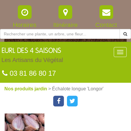
Horaires
Itinéraire
Contact
EURL
DES 4 SAISONS
Toggl
navig
Les Artisans du Végétal
03 81 86 80 17
Nos produits jardin
> Échalote longue 'Longor'