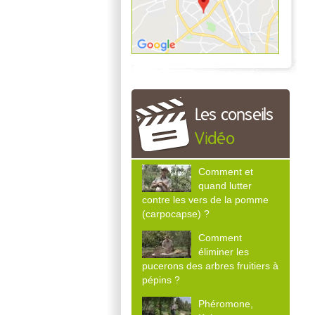
Les conseils
Vidéo
Comment et
quand lutter
contre les vers de la pomme
(carpocapse) ?
Comment
éliminer les
pucerons des arbres fruitiers à
pépins ?
Phéromone,