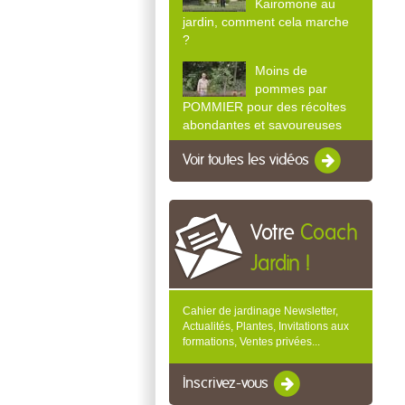
Kairomone au
jardin, comment cela marche
?
Moins de
pommes par
POMMIER pour des récoltes
abondantes et savoureuses
Voir toutes les vidéos
Votre
Coach
Jardin !
Cahier de jardinage Newsletter,
Actualités, Plantes, Invitations aux
formations, Ventes privées...
Inscrivez-vous