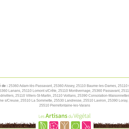
é de :
25360 Adam-lès-Passavant, 25360 Aïssey, 25110 Baume-les-Dames, 25110 C
5360 Lanans, 25110 Lomont s/Crête, 25110 Montivernage, 25360 Passavant, 25110
drivillers, 25110 Villers-St-Martin, 25110 Voillans, 25390 Consolation-Maisonne
ne s/Creuse, 25510 La Sommette, 25530 Landresse, 25510 Laviron, 25390 Lora
25510 Pierrefontaine-les-Varans