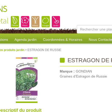
NS
tal
tions
Agenda jardin
Coordonnées & Horaires
Nous Contacte
os produits jardin
> ESTRAGON DE RUSSIE
ESTRAGON DE 
Marque :
GONDIAN
Graines d'Estragon de Russie
escriptif du produit