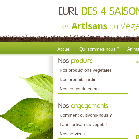
EURL
DES 4 SAISO
Artisans
Végé
Les
du
Accueil
Qui sommes-nous ?
Anima
Nos
produits
N
Nos productions végétales
Nos produits jardin
Nos coups de coeur
Nos
engagements
Comment cultivons-nous ?
Label artisan du végétal
Nos services +
D