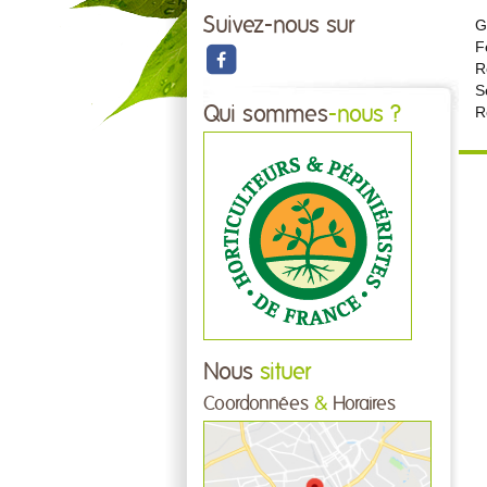
Suivez-nous sur
G
F
R
S
Qui sommes
-nous ?
R
Nous
situer
Coordonnées
&
Horaires