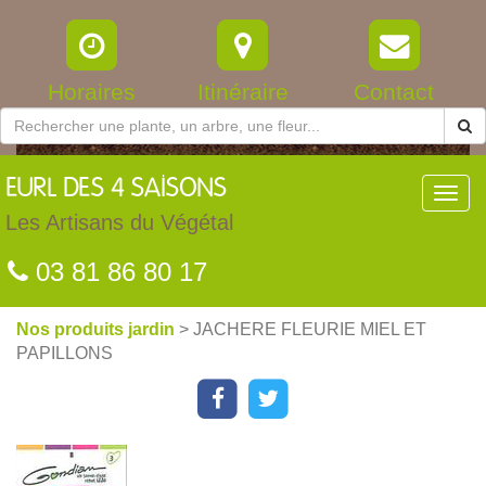
Horaires
Itinéraire
Contact
EURL
DES 4 SAISONS
Toggl
navig
Les Artisans du Végétal
03 81 86 80 17
Nos produits jardin
> JACHERE FLEURIE MIEL ET
PAPILLONS