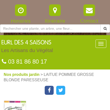
Horaires
Itinéraire
Contact
EURL
DES 4 SAISONS
Toggl
navig
Les Artisans du Végétal
03 81 86 80 17
Nos produits jardin
> LAITUE POMMEE GROSSE
BLONDE PARESSEUSE