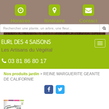
Horaires
Itinéraire
Contact
EURL
DES 4 SAISONS
Toggl
navig
Les Artisans du Végétal
03 81 86 80 17
Nos produits jardin
> REINE MARGUERITE GEANTE
DE CALIFORNIE