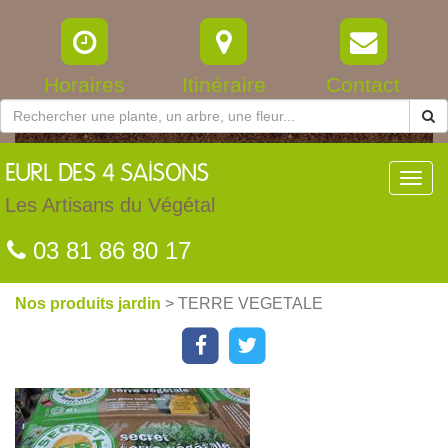
Horaires
Itinéraire
Contact
EURL
DES 4 SAISONS
Toggl
navig
Les Artisans du Végétal
03 81 86 80 17
Nos produits jardin
> TERRE VEGETALE